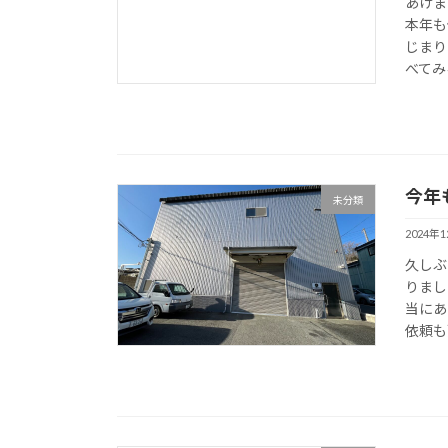
あけま
本年も
じまり
べてみる
今年
未分類
2024年
久しぶ
りまし
当にあ
依頼も