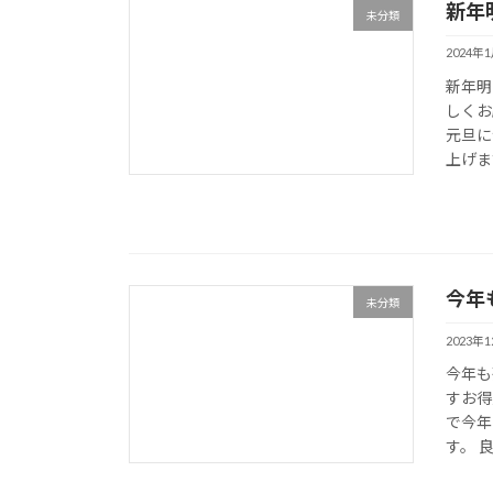
新年
未分類
2024年
新年明
しくお
元旦に
上げます
今年
未分類
2023年
今年も
すお得
で今年
す。 良