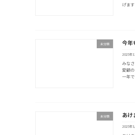
げます
今年
未分類
2025年
みなさ
愛顧の
一年で
あけ
未分類
2025年