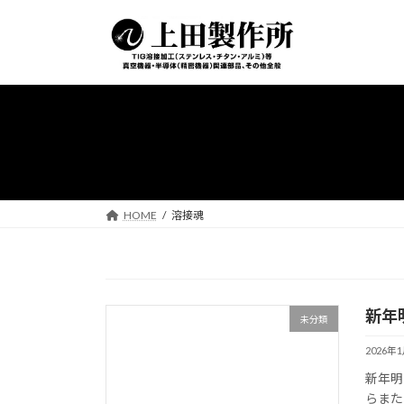
コ
ナ
ン
ビ
テ
ゲ
ン
ー
ツ
シ
へ
ョ
ス
ン
キ
に
ッ
移
プ
動
HOME
溶接魂
新年
未分類
2026年
新年明
らまた