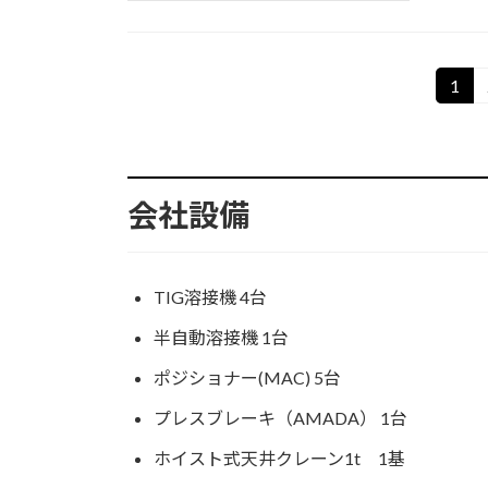
投
1
固
定
稿
ペ
の
ー
ジ
ペ
会社設備
ー
ジ
TIG溶接機 4台
送
半自動溶接機 1台
り
ポジショナー(MAC) 5台
プレスブレーキ（AMADA） 1台
ホイスト式天井クレーン1t 1基