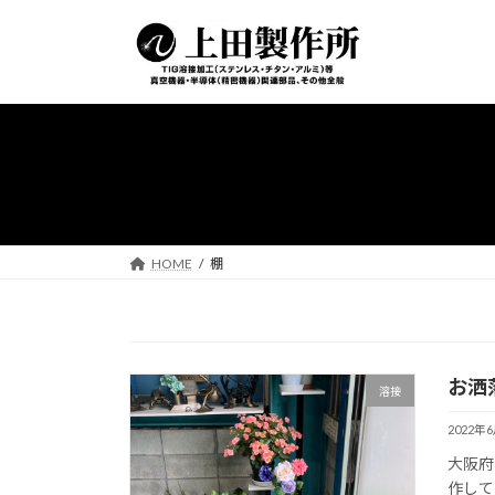
コ
ナ
ン
ビ
テ
ゲ
ン
ー
ツ
シ
へ
ョ
ス
ン
キ
に
ッ
移
プ
動
HOME
棚
お洒
溶接
2022年
大阪府
作して